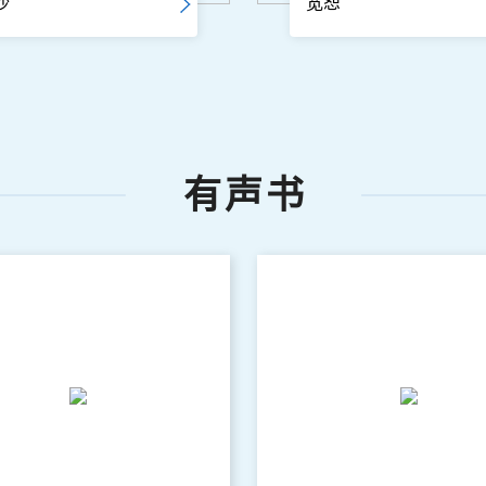
沙
宽恕
有声书