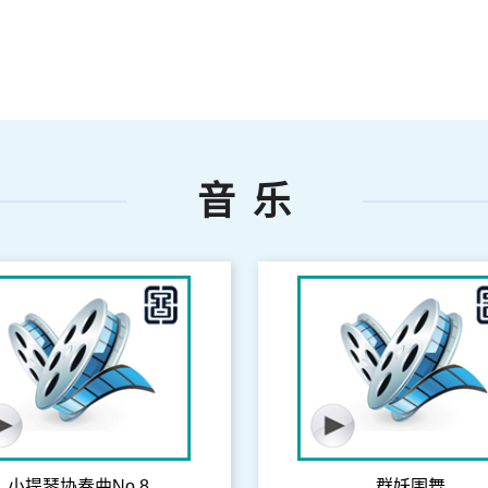
音 乐
小提琴协奏曲No.8
群妖围舞