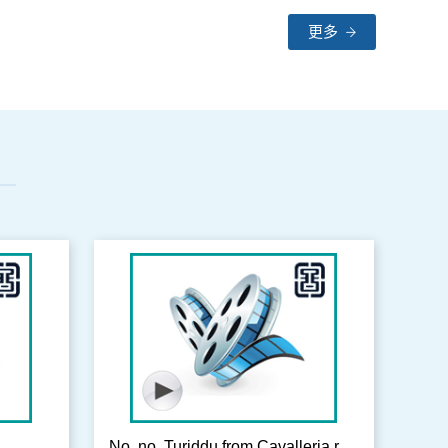
更多
No, no, Turiddu from Cavalleria rusticana