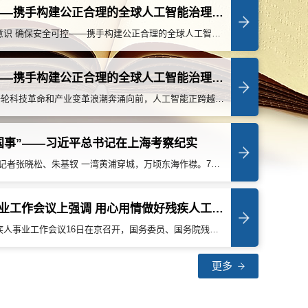
强化风险意识 确保安全可控——携手构建公正合理的全球人工智能治理体系述评之二
新华社北京7月19日电 题：强化风险意识 确保安全可控——携手构建公正合理的全球人工智能治理体系述评之二 新华社记者 当前人工智能发展日新月异，深度融入生产生活各领域。在人工智能加速迭代过程中，技术伦理、数据安全、监管体系等内生和衍生风险也随之凸显。 7月17日，在2026世界人工智能大会暨人工智能全球治理高级别会议开幕式上，习近平主席发表主旨讲话，围绕携手构建公正合理的全球人工智能治理体系郑重提出4点意见，其中“强化风险意识，确保安全可控”位列其中。 这一重要论断科学把握人工智能发展趋势和规律，深刻回应当前全球人工智能发展和治理的重大课题。人工智能技术发展越是一日千里，向上向善、造福人类的方向越要正确锚定，要始终确保人工智能安全、可靠、可控。 “监管治理的尺度越要精准把握，防范失控的措施越要及时完善”“让人工智能这匹千里马既跑得快又跑得稳”，习近平主席的重要论述揭示了统筹人工智能发展和安全的科学方法。 “快”与“稳”相互支撑，才能彼此促进、相互成就。既要激活“跑得快”的发展动能，也要筑牢“跑得稳”的安全底线，推动人工智能始终朝着有益、安全、公平方向健康有序发展。 把准定位，让人工智能成为“可信工具”—— 当机器开始“自主思考”、算法深度参与公共决策，若只盯着人工智能技术红利而忽视风险防控，则会面临巨大隐患：算法偏见可能拉大数字鸿沟，信息茧房容易让人困于一隅，数据滥用还会侵犯隐私、危及安全。 “人工智能应当成为人类的可信工具。”习近平主席在主旨讲话中鲜明指出人工智能的发展定位和价值旨归。 “可信”，就是要确保人工智能安全、可靠、可控。这不是要给人工智能发展上枷锁，而是为了更好地推动人工智能健康、安全、有序发展。 在积极拥抱人工智能发展的同时，中国始终以开放的姿态和务实的行动，以风险治理筑牢安全底线，防止人工智能技术失控反噬人类福祉。 2023年10月，在习近平主席引领下，中国发布《全球人工智能治理倡议》。这一倡议明确提出“不断提升人工智能技术的安全性、可靠性、可控性、公平性”。 本届大会期间，《人工智能合作发展行动计划》《国际人工智能伦理治理行动计划》等一系列成果文件密集发布，为推动人工智能全球治理提供重要国际公共产品。 “防范人工智能被滥用”“平衡创新发展与安全治理”“在安全可控的环境下推动人工智能发展”……会场内外，“强化风险意识，确保安全可控”的共识进一步凝聚。 筑牢防线，让人工智能“始终处于人类控制之下”—— 技术每前进一步，治理就要跟进一步。 人工智能技术正在走进千家万户、赋能千行百业，高度重视人工智能引发的各类内生和衍生风险，全方位施策，才能让技术在制度土壤里茁壮成长。 在主旨讲话中，习近平主席深刻指出“确保人工智能始终处于人类控制之下”，强调“推动构建法律法规、技术监测、风险预警、应急响应体系，筑牢安全底线，防范滥用恶用”，为驾驭好人工智能这匹千里马进一步指明了方向和路径。 新修改的网络安全法以法律形式将人工智能纳入国家网络安全法律体系；针对深度合成、生成式人工智能等特定风险出台专项规章；发布相关标准划定人工智能伦理安全边界与底线……中国不断完善相关法律法规、政策制度、应用规范、伦理准则，以“善治”促“善智”。 《2026世界人工智能大会暨人工智能全球治理高级别会议主席声明》提出，“坚持风险导向、敏捷治理，探索分类分级管理，筑牢安全底线”“加快安全、产业、伦理标准制修订”，获得国际社会广泛支持和响应，为促进全球人工智能安全发展汇聚力量。 开放合作，促进共同繁荣、维护共同安全—— 大道不孤，众行致远。跑得稳，不仅是一国之稳，更应是天下之稳。 “应当共同反对在人工智能领域泛化国家安全概念、把本国安全凌驾于他国安全之上的做法。”习近平主席在主旨讲话中，直指当前全球人工智能治理领域的一个关键症结。 当前，全球智能鸿沟依然存在，众多发展中国家在算力、数据、人才等方面受到明显制约。人为设置技术壁垒、把科技合作政治化，只会扩大差距、增加风险。 “各国应当秉持以人为本、向上向善理念，让人工智能成为促进共同繁荣、维护共同安全的一个重要动力源，携手构建公正合理的全球人工智能治理体系。”习近平主席重要讲话彰显深厚的天下情怀和负责任大国的时代担当。 人工智能的未来，归根到底取决于人类今天作出怎样的选择。坚持发展和安全并重，把握好人工智能发展趋势和规律完善全球治理，人工智能这匹千里马将既跑得快又跑得稳，不断为增进全人类福祉、推动人类文明进步注入强劲动力。（记者魏玉坤、周圆、刘桢、吴梦桐）
坚持开放共赢 驱动创新发展——携手构建公正合理的全球人工智能治理体系述评之一
新华社记者张辛欣、周圆、邵艺博 新一轮科技革命和产业变革浪潮奔涌向前，人工智能正跨越山海、渗透千行百业，成为驱动全球发展的新引擎。 7月17日，在2026世界人工智能大会暨人工智能全球治理高级别会议开幕式上，深入分析人工智能发展机遇与挑战，习近平主席在主旨讲话中围绕携手构建公正合理的全球人工智能治理体系郑重提出4点意见，其中，“坚持开放共赢，驱动创新发展”排在首位。 这一论断精准把握人工智能演进规律，深刻回应产业变革与全球治理之需：开放是创新的重要前提，创新是开放的价值落点。唯有打破壁垒、畅通要素，才能为技术持续迭代清障铺路，也唯有协同攻关、成果共享，才能让全球合作落地见效。 习近平主席鲜明指出：“人工智能是世界经济增长的新引擎和新旧动能转换的加速器，正从‘数字世界’走向‘物理世界’。”这深刻揭示了人工智能跨越虚拟与现实、赋能全球发展不可替代的地位。 大会现场，约60台人形机器人提供志愿服务，智能装备落地应用、创新成果集中亮相，生动印证了人工智能已走出实验室、扎根产业一线，标志着产业化、规模化、普惠化的机遇已然到来。 “要抓住难得的历史性机遇”，习近平主席明确提出，“鼓励开源开放、合作共享，全面促进人工智能科技创新、产业发展、场景应用，协同推进传统产业改造升级、新兴产业培育壮大、未来产业前瞻布局”。 这是技术突破、创新迭代的必然路径—— 从基础算法攻坚、算力底座搭建到大模型训练落地，人工智能全产业链的迭代升级，离不开全球范围的协同共创。 习近平主席研判时代大势，深刻指出，世界百年变局加速演进，新一轮科技革命和产业变革加速突破，全球人工智能技术创新进入前所未有的活跃期。 与此同时，技术壁垒、数字发展鸿沟等全球性挑战日益显现。驱动人工智能行稳致远，更要坚守开放包容的发展路径。 中国始终以开放姿态拥抱全球创新：开源大模型全球累计下载量突破100亿次，AtomGit等开源社区汇聚超1100万注册用户，一款国产大模型已催生超过17万个衍生模型……一组组数据背后，是开源生态的蓬勃生长，更是合作共赢理念的生动践行。 本届大会前夕，新一代模型Kimi K3发布，成为全球参数最大的开源模型；大会期间，中国气象局发布人工智能气象服务系统“风和”大语言模型，并启动“风和”全球开源计划。 从自主创新深耕到全球共享赋能，中国持续提供人工智能创新方案，以实际行动证明：当开放共赢成为共识，创新突破便不再是孤舟独行，而是百川汇流、浩荡向前。 这是推动产业升级、经济发展的鲜明导向—— 当人工智能迈入技术革新与产业扩张并行的快速发展阶段，开放早已超越技术互通，延伸为创新链、产业链、供应链、价值链等全方位开放协同。 “每一次科技革命都深刻重构人类生产生活方式，推动经济社会发展大幅跃升。”习近平主席为人工智能与实体经济深度融合擘画清晰路径，指引协同推进传统产业改造升级、新兴产业培育壮大、未来产业前瞻布局。 立足本土实践，中国全面实施“人工智能+”行动。目前，人工智能已深度融入智能制造、农业、医疗、金融等重点行业，2025年人工智能核心产业规模突破1.2万亿元，海量创新应用落地生根，持续激活实体经济发展新动能。 面向世界，中国发起《“人工智能+”国际合作倡议》，倡议各国结合自身国情积极开展“人工智能+”行动，本着相互尊重、互利共赢原则，加强政策交流与务实合作，分享最佳实践和解决方案。从开源大模型的全球下载，到向海外提供智能制造方案，再到“一带一路”数字合作的深化，在开放互通中推动实现产业共兴、发展共赢。 这是弥合鸿沟、普惠包容的时代担当—— “各国应当秉持以人为本、向上向善理念，让人工智能成为促进共同繁荣、维护共同安全的一个重要动力源”，习近平主席的话掷地有声。 人工智能是全人类共同的智慧结晶和宝贵财富，不应成为拉大全球发展差距的工具。坚定以开放共赢推动人工智能创新发展，既是产业向前的必然要求，也是破解全球发展难题、践行多边主义的关键举措。 本届大会期间，中方密集发布系列成果文件《人工智能合作发展行动计划》《国际人工智能伦理治理行动计划》《智能体互信互联互操作全球合作倡议》等，一系列方案、倡议无不体现着以开放共赢驱动创新发展的取向。 大道众行远，携手启新程。 “人工智能的未来，从来不是单兵突进的角逐，而是携手并进的共赢”“开放共享是做大全球人工智能创新蛋糕的唯一路径”“让全球科研人才、算力、数据资源联动，持续催生原创技术突破”……会场内外，各界共识进一步凝聚。 中国始终坚守开放共赢理念、深耕创新发展之路，携手世界各国共同守护人工智能向上向善的发展航向，必将让科技更好赋能全球发展，同各方共创美好未来！
国事”——习近平总书记在上海考察纪实
人民日报记者杜尚泽、胡泽曦 新华社记者张晓松、朱基钗 一湾黄浦穿城，万顷东海作襟。7月15日下午，习近平总书记顶着酷暑，深入上海市黄浦区，调研了一件民生实事——城市更新中的老旧小区改造。 改造老旧小区，对上海来说，难点之一是解决居民“拎马桶”问题。 习近平同志2007年到上海工作时，就关注旧房改造工作，“一来就把它摆到日程里了”。那时候，他周末常到老旧小区走一走，思考“老大难”问题怎么解决。 从地方到中央，对人民群众的忧和盼，总书记始终牵挂在心。时间来到2025年9月，历经数十载接力，这场惠及上海上百万居民的民生攻坚战总体完成，历史性解决了“拎马桶”问题。 夏日午后，烈日，蝉鸣。黄浦区的半淞园路街道市民新村居民区，习近平总书记细看旧居新貌：“这是民心期盼的事，也是我一直牵挂的事。” 调研：社区综合服务点 今昔之变和接续奋斗的跋涉 社区综合服务点，习近平总书记走到展板前。照片一字排开，浓缩了社区的今昔之变。 改造前，厨房合用、厕所公用，家家户户备着痰盂罐。杂乱的水槽、煤气灶、电线、灯泡，还有锅铲、墙皮，甚至黄梅天的霉斑……隔着照片都能感受到那份窘迫与无奈。 改造后，独立厨卫，窗明几净；加装电梯，出行便捷；社区环境，整洁有序；口袋花园，绿意盎然。 黄浦区是全市旧房改造任务最重、难度最大，同时也是挑战最大的中心城区。难度不仅在于“螺蛳壳里做道场”，还在于群众的“盼”和历史建筑的“护”要兼顾，在于户户需求不一要统筹…… 习近平总书记深知其中的艰辛，他洞察入微地指出：“高质量推进城市更新是城市现代化建设的重要抓手，要全面践行人民城市理念，坚持问需于民、问计于民、问效于民”。 “人民城市人民建，人民城市为人民”的人民城市理念，正是7年前总书记在上海考察时提出的。 这次到改造后的老旧小区实地看一看，心里更踏实了。总书记语重心长地说：“党中央高度重视城市工作，明确提出要建设创新、宜居、美丽、韧性、文明、智慧的现代化人民城市，改造城市老旧小区是重要一环。” 服务点里，总书记同工作人员亲切交流。 “你是‘养老顾问’，主要做些什么？”总书记看到桌上一份适老化改造服务清单，拿起来查看。 “社区里老年人占40%。装安全扶手、地面防滑处理等，适老化改造任务蛮重的。”社区的同志说。 上世纪90年代开始的上海旧房改造，是一项浩大、系统、长期而艰巨的工程： 1992年到2000年，完成365万平方米危棚简屋改造； 2001年到2018年，动迁征收成片二级旧里以下房屋； 2018年到2022年，全面完成成片旧改； 2023年到2025年，攻坚1.4万户“拎马桶”改造。 30多年过去了，这项工程没有因时间的流转而停滞，没有因难度的累积而退缩。日复一日地耕耘，年复一年地跋涉，一户一户地解决，一寸一寸地攻坚。万千细碎民生难题，皆以恒心破局、以实干作答。 “上海推进旧房改造几十年，一任接着一任，久久为功。这就是正确政绩观。老百姓评价我们，也是看我们是不是真心为人民群众做好事、做实事，是不是摆花架子。”习近平总书记讲得恳切，“老百姓的事就是大事。上海的里弄改造、北京的胡同改造，等等，这些都事关老百姓安居乐业，是我们最应该关心的事情。要继续做好！” 调研：居民朱国莉家 民生之盼和千言万语的感念 退休居民朱国莉，人逢喜事精神爽。 69岁的她，在没有独立厕所的老房子住了大半辈子。这两年党和政府帮着改造，今年4月搬回来，她把新家收拾得一尘不染，日子每天都是明媚的。 “总书记，欢迎您来我家做客。”见到习近平总书记，朱国莉有一肚子心里话。 进门左手边是厨房。总书记一边看，一边听朱国莉介绍：“过去3家共用一个厨房。现在，油烟机、燃气灶一应俱全。” 右手边是卫生间。习近平总书记特意看了看：“这是最关键的。” 朱国莉难掩激动：“现在终于有自己家的卫生间了，我们感恩共产党。过去10户共用一个卫生间，洗澡都得烧水在卧室里凑合，那日子太难熬了！” 再往前走是卧室，还有个小阳台，麻雀虽小五脏俱全。总书记笑着说：“很紧凑，布局很合理。” “过渡期住在哪里？”“过渡补贴大概有多少钱？”“现在对社区服务还有什么要求？”习近平总书记问得仔细。 朱国莉一一回答，忍不住感慨：“现在开门就是公园，我们生活很幸福。今年，我住上了新房子，又是光荣在党50年。” 总书记接着问：“纪念章领到了吧？今年，我们党成立105周年。” “纪念章领到了！我的门牌号也是105！”朱国莉讲了又讲，屋子里笑声朗朗。 “过去孙女来了，都没地方上厕所。现在一到节假日，儿子、儿媳、孙女就来了。今天的好日子，都是因为有共产党。” 总书记听了很高兴：“希望你们把退休生活安排好，把家庭建设搞得更好。” 楼外，庭院整洁，花木葱郁，抬头看见一片蔚蓝。 总书记一边走，一边向社区工作人员了解居民区管理情况：“消防通道畅通吧？”“电动车现在都不入户吧？” “‘一枝一叶总关情’，老百姓的生活是家事，更是国事。共产党就是为老百姓服务的，只有人民群众安居乐业、生活舒心，党和政府才放心。” 旧房改造、城市更新，举世公认的治理难题。我国有“集中力量办大事”的制度优势，有“致广大而尽精微”的治理智慧，更有“时时放心不下”的矢志不渝：“只要还有一家一户乃至一个人没有解决基本生活问题，我们就不能安之若素”。 有组数据：“十四五”时期，全国累计改造城镇老旧小区24万多个，惠及4000多万户、1.1亿人。 有份规划：迈入“十五五”，作为首部国家级城市更新专项规划，《城市更新“十五五”规划》定下了新的时间表、路线图。 回望岁月长河。在福建工作时，习近平同志曾在酷暑下来到福州市苍霞社区，走进蒸笼一样的木板房。他对随行干部说：“大家知道为什么要选在这个时候来棚户区调研吗？就是想让大家亲身体验百姓疾苦，加快棚改步伐。”到中央工作后，调研路上，他一次次深入老旧小区，留下“不能一边是高楼大厦，一边是脏乱差的棚户区”的告诫，寒来暑往，笃行不怠。 “民之所忧，我必念之；民之所盼，我必行之。”这是中国共产党人的使命情怀。 调研：社区党群服务站 基层之治和初心使命的砥砺 城市基层治理，就在柴米油盐的日常里。社区党群服务站，便民菜摊上的果蔬品种丰富，青翠新鲜。 从田间到餐桌，小小“菜篮子”，事关大民生。习近平总书记问起这些果蔬的来源、流通、价格等。 他想起在福州工作期间的一段往事。当时，为了满足群众吃上“露水菜”的愿望，福州建设了专门市场，确保有效管理，方便郊区蔬菜进城。 改变“重建设、轻治理”的传统思维，绝非朝夕之功。在去年召开的中央城市工作会议上，习近平总书记谈到这个话题：“能否提供优质的公共服务，是衡量城市宜居程度的一个重要指标。” 党群服务站里有个“市民客厅”，居民代表、街道干部、社区工作者等汇聚一堂。大家争相向总书记讲述社区的新故事。 年轻的陈玮萍，在这里当社工6年了，她娓娓道来：“旧改项目从一开始就注重听取居民意见，很多好点子都是居民提出来的。最初，房屋设计图纸没有设置晾衣架，听了居民建议，改建中给每家都安装了可伸缩的晾衣架。” 习近平总书记笑着说：“过去晾衣服插个竹竿是吧？现在的变化，我在路上也看到了，更方便美观了。” 总书记对“共建共治共享”的做法十分肯定：“走群众路线，就是要想群众之所想，急群众之所急。看群众需要什么，而不是干部自己凭空想，看似在为群众考虑，如果不符合实际，结果根本不对路。” 社区，城市治理体系的基本单元。欲筑室者，先治其基。 调研中，习近平总书记也在思考基层治理的创新：“要进一步加强党建引领，积极探索社区党组织领导下的居委会、业委会、物业服务企业协调运行新模式，建设完整社区和便民生活圈，用心用情为居民做好事、办实事、解难事。” 治国安邦，重在基层。基层治理的关键，在于向下扎根。着眼“抓基层、强基础、固根本”，总书记提出明确要求：“推动资源、服务、管理等下沉基层一线，持续为基层减负赋能。把基层夯实，就能直通老百姓。” “市民客厅”暖意融融。掌声、笑声、百姓心声，声声入耳。 习近平总书记讲得动情：“共产党就是为老百姓服务的。我们党始终有这颗初心，坚持往前走。老百姓想什么，共产党就干什么。” 目光所及，思虑深远：“什么时候都要把老百姓放在心中。一亿多党员的大党，500多万个基层党组织，要各尽其责，把为老百姓服务的事情真正办好。” 105年前，在这座饱经沧桑的城市，一群心怀人民的先行者迈出了漫漫征程的历史性一步。一路跋涉、一路凯歌，“深深植根人民，始终拥有坚实根基”，成为这个百年大党的优秀特质之一。 离开社区，车辆汇入川流不息的城市街巷。一条中国特色城市现代化新路子，在这里探索、实践，在这里书写下属于人民城市的时代篇章。
谌贻琴在第七次全国残疾人事业工作会议上强调 用心用情做好残疾人工作 不断推进残疾人事业全面发展高质量发展
新华社北京7月16日电 第七次全国残疾人事业工作会议16日在京召开，国务委员、国务院残疾人工作委员会主任谌贻琴出席会议并讲话。她强调，要深入学习贯彻习近平总书记关于残疾人事业的重要论述和重要指示批示精神，认真落实党中央、国务院决策部署，用心用情做好残疾人工作，在中国式现代化进程中共同创造残疾人更加幸福美好的生活。 谌贻琴指出，在以习近平同志为核心的党中央格外关心、格外关注下，在各方面共同努力下，“十四五”时期我国残疾人事业发展取得令人瞩目的成就。“十五五”时期，残疾人工作要以推进残疾人事业全面发展、高质量发展为主题，以完善残疾人社会保障制度和关爱服务体系为主线，以改革创新为根本动力，以满足残疾人日益增长的美好生活需要为根本目的，切实保障残疾人平等权益，不断增进残疾人民生福祉。 谌贻琴强调，各地各有关部门要把残疾人工作摆在更加突出位置，加强党的领导，狠抓任务落实，强化要素保障，守牢安全底线，不断开创我国残疾人事业发展新局面。
更多