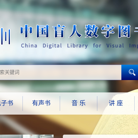
电子书
有声书
音 乐
讲 座